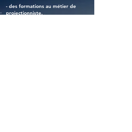
- des formations au métier de
projectionniste.
La projection
Notre intention est de faire redécouvrir la magie
de la projection argentique en 35mm,
principalement en plein air.
La qualité de l’image
argentique, le grain, les couleurs, les contrastes,
«la peau» de cette image reste inoubliable pour
ceux qui l’ont connue, et incroyable pour ceux qui
la découvre.La caractéristiques techniques de la
projection seront adaptées aux lieux et aux
conditions de diffusion.
La programmation
Un catalogue d’une vingtaine de titres sera
proposé et renouvelé chaque année. Un panel de
genres et d’époques différentes : des grands
classiques aux raretés du patrimoine, du muet,
des oeuvres cultes en version originale. Policiers,
westerns, comédies, aventures, animations... Le